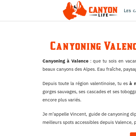
Passer
Les 
au
contenu
Canyoning Valen
Canyoning à Valence
: que tu sois en vac
beaux canyons des Alpes. Eau fraîche, paysage
Depuis toute la région valentinoise, tu es
à m
gorges sauvages, ses cascades et ses toboggans
encore plus variés.
Je m’appelle Vincent
, guide de canyoning di
meilleurs spots accessibles depuis Valence, po