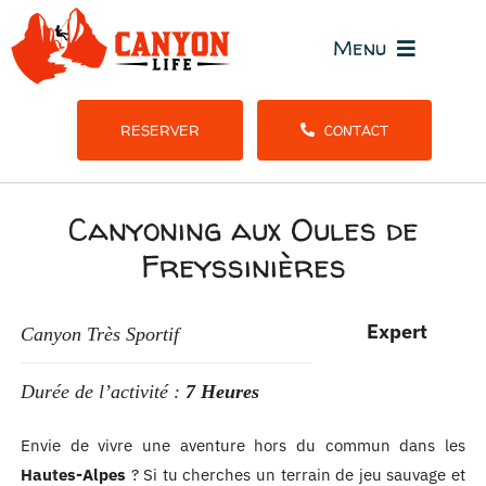
Passer
au
Menu
contenu
Tous l
RESERVER
CONTACT
Stages et S
Canyoning aux Oules de
Freyssinières
Gr
Expert
Canyon Très Sportif
Durée de l’activité :
7 Heures
Envie de vivre une aventure hors du commun dans les
Hautes-Alpes
? Si tu cherches un terrain de jeu sauvage et