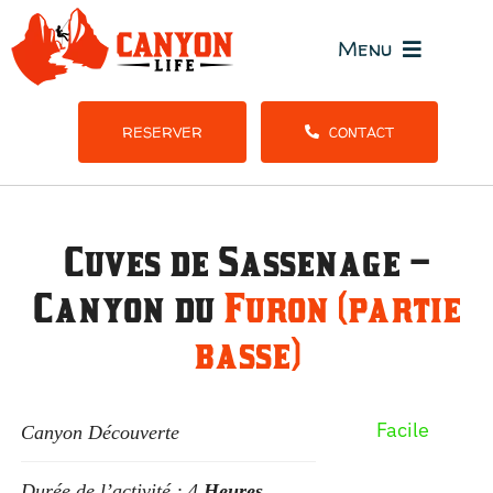
Passer
au
Menu
contenu
Tous l
RESERVER
CONTACT
Stages et S
Cuves de Sassenage –
Gr
Canyon du
Furon (partie
basse)
Facile
Canyon Découverte
Durée de l’activité : 4
Heures