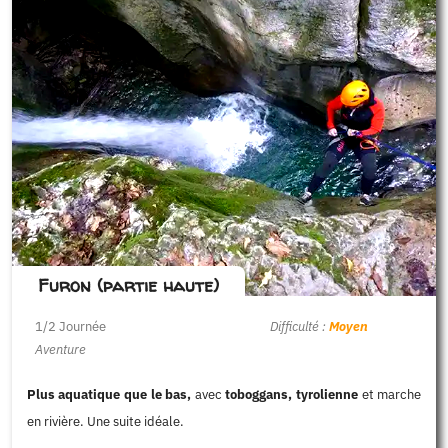
Furon (partie haute)
1/2 Journée
Difficulté :
Moyen
Aventure
Plus aquatique que le bas,
avec
toboggans, tyrolienne
et marche
en rivière. Une suite idéale.