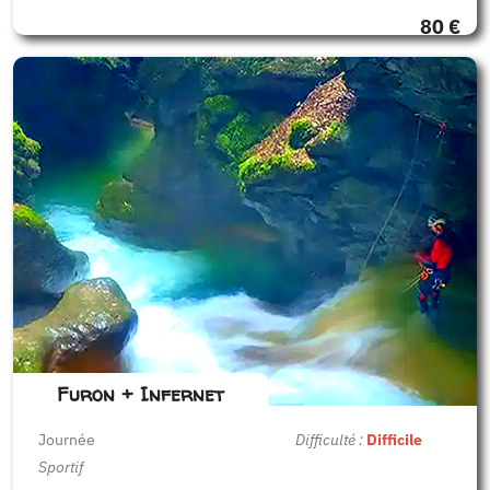
80 €
Furon + Infernet
Journée
Difficulté :
Difficile
Sportif