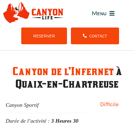
Passer
au
Menu
contenu
Tous l
RESERVER
CONTACT
Stages et S
Canyon de l’Infernet
à
Gr
Quaix-en-Chartreuse
Difficile
Canyon Sportif
Durée de l’activité :
3 Heures 30